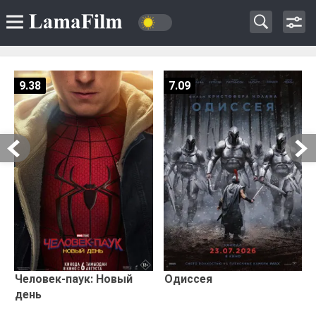
9.38
7.09
Человек-паук: Новый
Одиссея
день