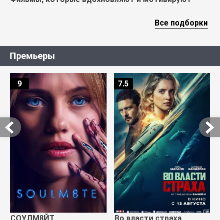
Все подборки
Премьеры
9
7.5
СОУЛМ8ЙТ
Во власти страха