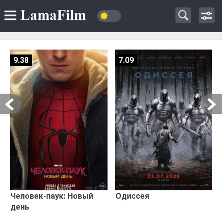
9.38
7.09
Человек-паук: Новый
Одиссея
день