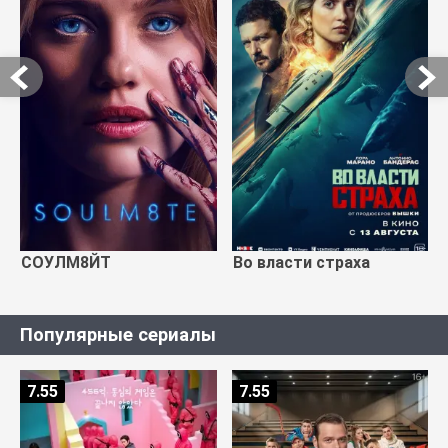
СОУЛМ8ЙТ
Во власти страха
Популярные сериалы
7.55
7.55