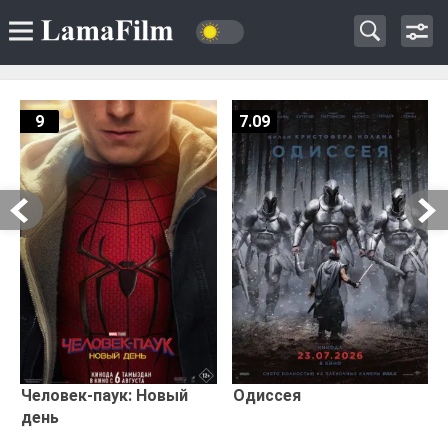
9
7.09
Человек-паук: Новый
Одиссея
день