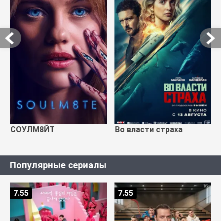
СОУЛМ8ЙТ
Во власти страха
Популярные сериалы
7.55
7.55