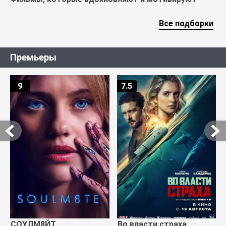
Все подборки
Премьеры
9
7.5
СОУЛМ8ЙТ
Во власти страха