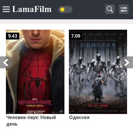
9.43
7.09
Человек-паук: Новый
Одиссея
день