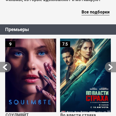
Все подборки
Премьеры
9
7.5
СОУЛМ8ЙТ
Во власти страха