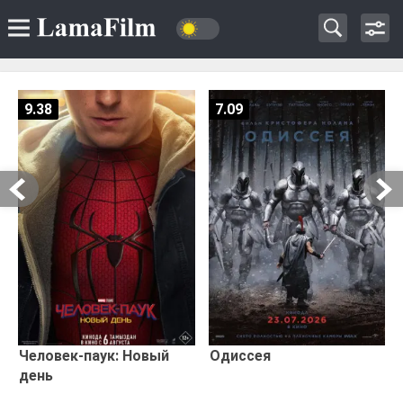
9.38
7.09
Человек-паук: Новый
Одиссея
день