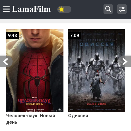
9.43
7.09
Человек-паук: Новый
Одиссея
день