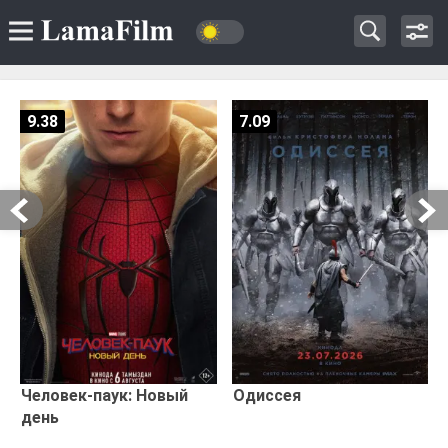
9.38
7.09
Человек-паук: Новый
Одиссея
день