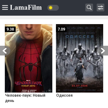
9.38
7.09
Человек-паук: Новый
Одиссея
день