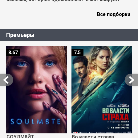
Все подборки
Премьеры
8.67
7.5
СОУЛМ8ЙТ
Во власти страха