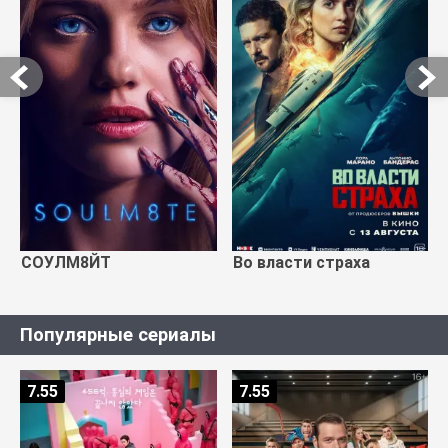
СОУЛМ8ЙТ
Во власти страха
Популярные сериалы
7.55
7.55