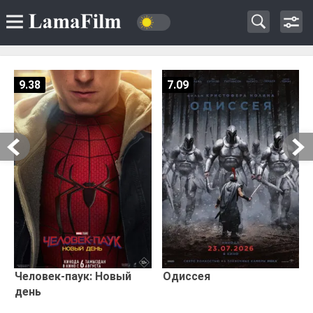
9.38
7.09
Человек-паук: Новый
Одиссея
день