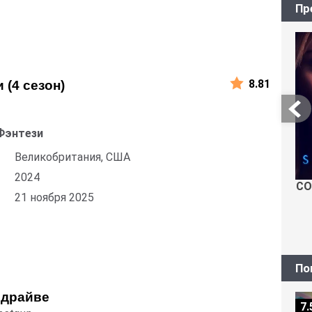
Пр
8.81
 (4 сезон)
Фэнтези
Великобритания, США
2024
СО
21 ноября 2025
По
 драйве
7.