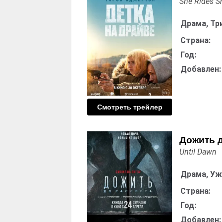
She Rides S
Драма, Тр
Страна:
Год:
Добавлен:
Смотреть трейлер
Дожить 
Until Dawn
Драма, У
Страна:
Год:
Добавлен: