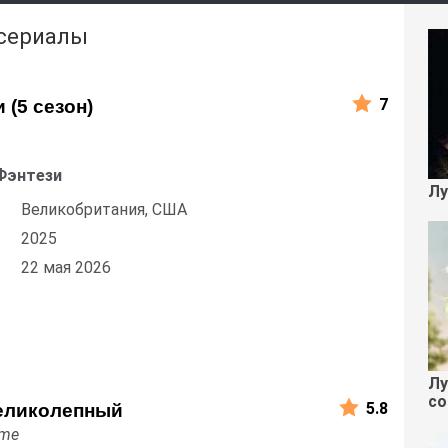
 сериалы
7
 (5 сезон)
Фэнтези
Лу
Великобритания, США
2025
22 мая 2026
Лу
со
5.8
еликолепный
eme