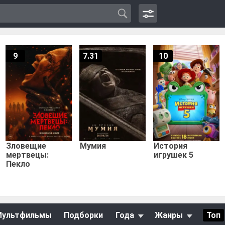
9
7.31
10
Зловещие
Мумия
История
мертвецы:
игрушек 5
Пекло
Мультфильмы
Подборки
Года
Жанры
Топ