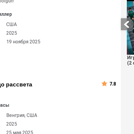
hotgun
иллер
США
2025
19 ноября 2025
Иг
(2 
7.8
до рассвета
жасы
Венгрия, США
2025
25 мая 2025