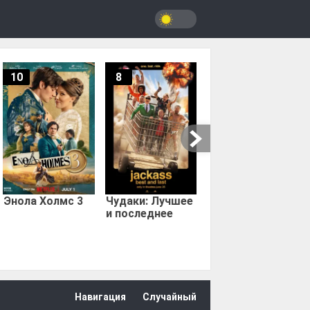
10
8
9.67
Мыс страха
Энола Холмс 3
Чудаки: Лучшее
и последнее
Навигация
Случайный