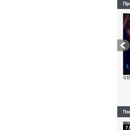
Пр
СО
По
7.