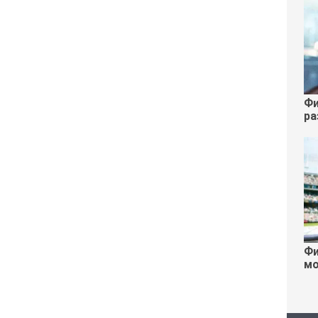
Фи
ра
Фи
мо