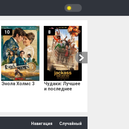
10
8
9.67
Мыс страха
Энола Холмс 3
Чудаки: Лучшее
и последнее
Навигация
Случайный