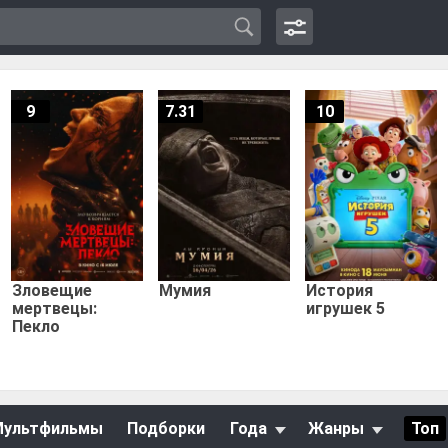
9
7.31
10
Зловещие
Мумия
История
мертвецы:
игрушек 5
Пекло
Мультфильмы
Подборки
Года
Жанры
Топ