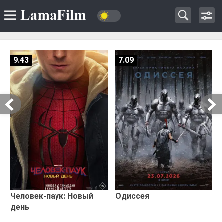
9.43
7.09
Человек-паук: Новый
Одиссея
день