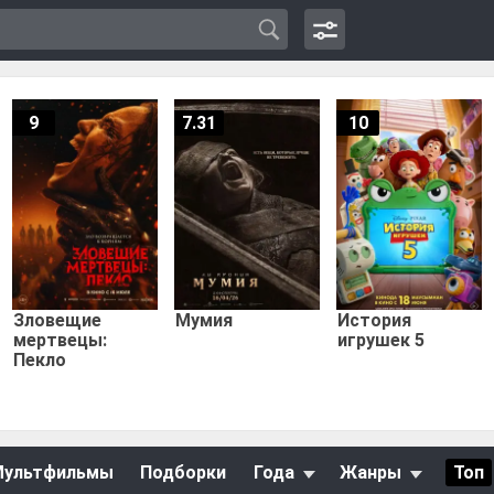
9
7.31
10
Зловещие
Мумия
История
мертвецы:
игрушек 5
Пекло
Мультфильмы
Подборки
Года
Жанры
Топ