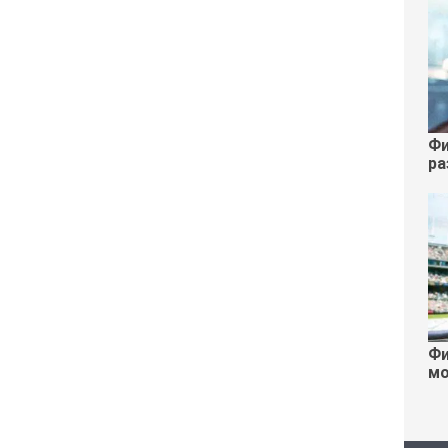
Фи
ра
Фи
мо