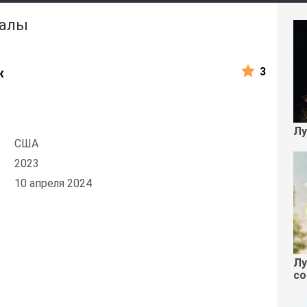
иалы
3
к
Лу
США
2023
10 апреля 2024
Лу
со