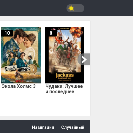
10
8
9.67
Мыс страха
Энола Холмс 3
Чудаки: Лучшее
и последнее
Навигация
Случайный