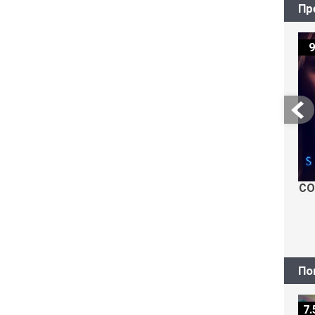
Пр
9
СО
По
7.