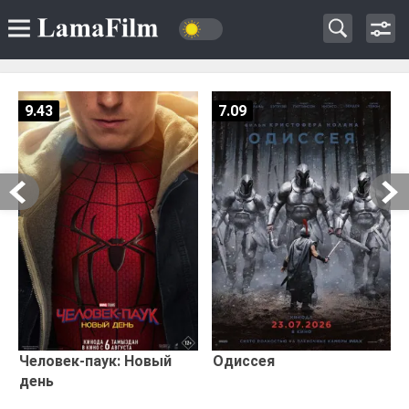
9.43
7.09
Человек-паук: Новый
Одиссея
день