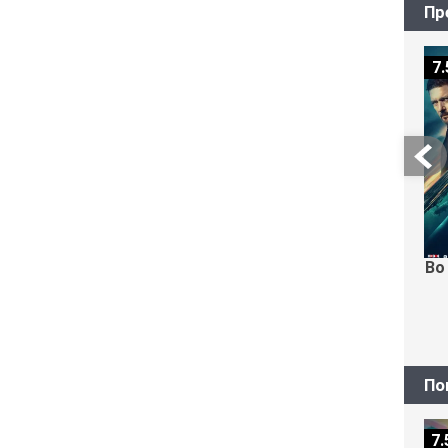
Пр
7.
Во
По
7.