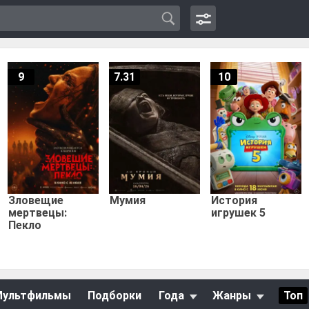
9
7.31
10
Зловещие
Мумия
История
мертвецы:
игрушек 5
Пекло
Мультфильмы
Подборки
Года
Жанры
Топ