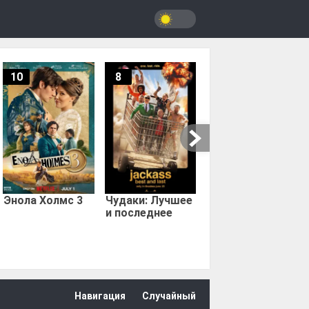
10
8
9.67
Мыс страха
Энола Холмс 3
Чудаки: Лучшее
и последнее
Навигация
Случайный