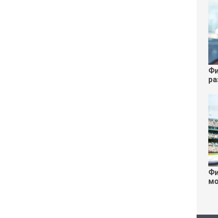
Фи
ра
Фи
мо