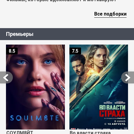
Все подборки
Премьеры
8.5
7.5
СОУЛМ8ЙТ
Во власти страха