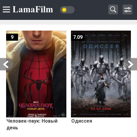
9
7.09
Человек-паук: Новый
Одиссея
день