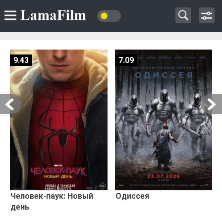
9.43
7.09
Человек-паук: Новый
Одиссея
день