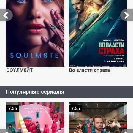
СОУЛМ8ЙТ
Во власти страха
Популярные сериалы
7.55
7.55