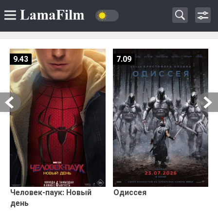
9.43
7.09
Человек-паук: Новый
Одиссея
день