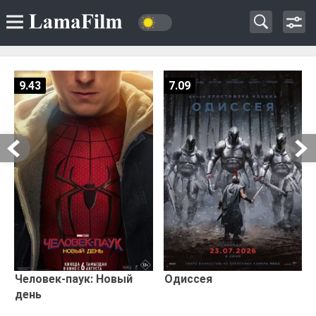
9.43
7.09
Человек-паук: Новый
Одиссея
день