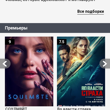
Все подборки
Премьеры
9
7.5
СОУЛМ8ЙТ
Во власти страха