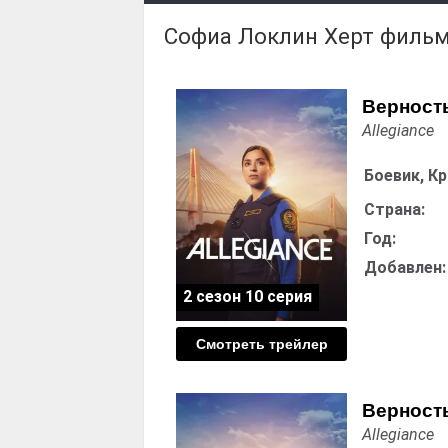
Софиа Локлин Херт филь
Верность
Allegiance
Боевик, К
Страна:
Год:
Добавлен:
2 сезон 10 серия
Смотреть трейлер
Верность
Allegiance