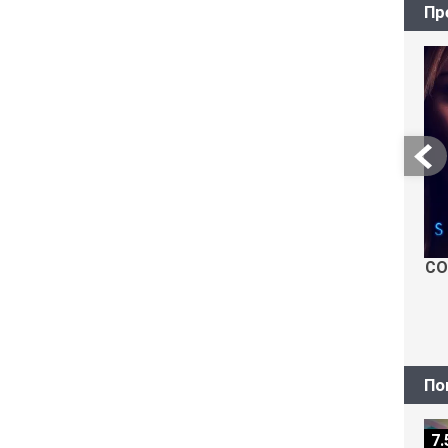
Пр
СО
По
7.