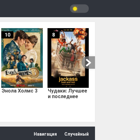
10
8
9.67
Мыс страха
Энола Холмс 3
Чудаки: Лучшее
и последнее
Навигация
Случайный