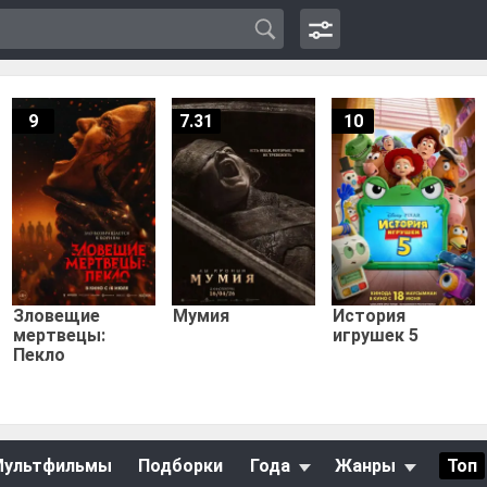
9
7.31
10
Зловещие
Мумия
История
мертвецы:
игрушек 5
Пекло
Мультфильмы
Подборки
Года
Жанры
Топ