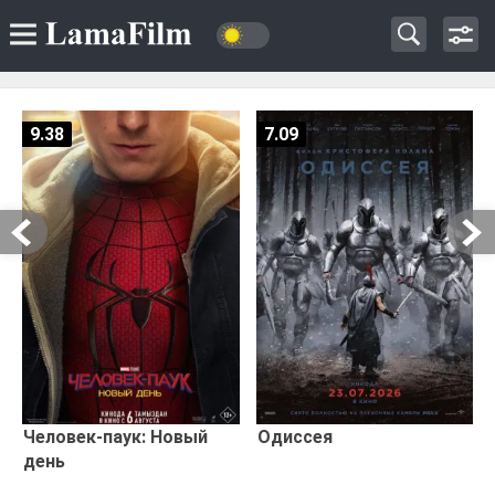
9.38
7.09
Человек-паук: Новый
Одиссея
день