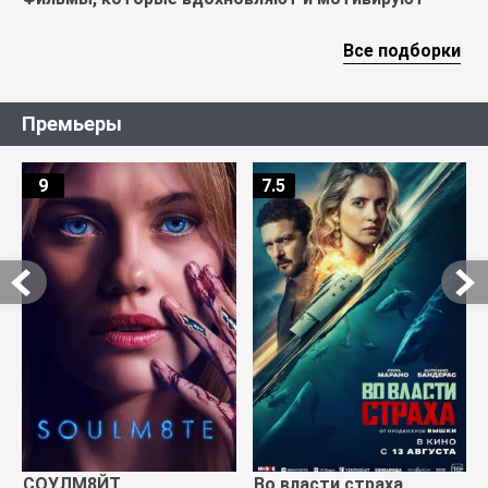
Все подборки
Премьеры
9
7.5
СОУЛМ8ЙТ
Во власти страха