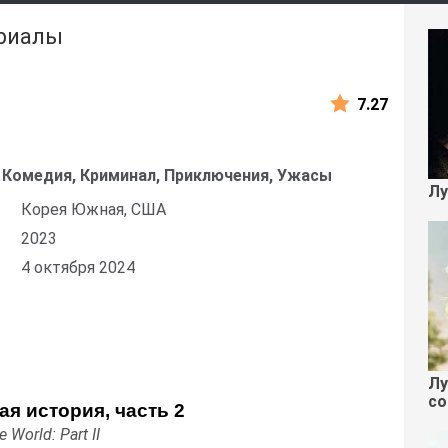
ериалы
7.27
 Комедия, Криминал, Приключения, Ужасы
Лу
Корея Южная, США
2023
4 октября 2024
Лу
со
я история, часть 2
e World: Part II