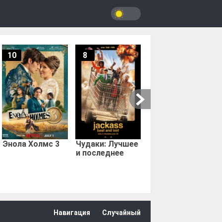
10
8
9.67
Мыс страха
Энола Холмс 3
Чудаки: Лучшее
и последнее
Навигация
Случайный