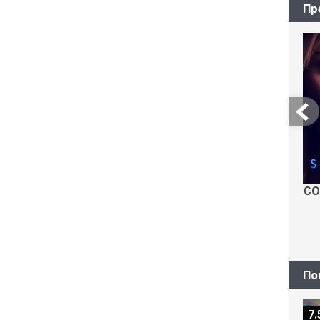
Пр
СО
По
7.