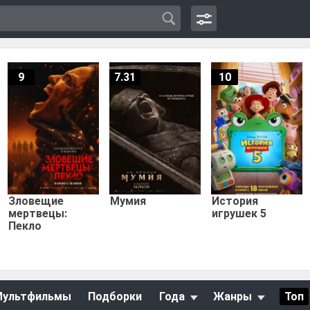
9
7.31
10
Зловещие
Мумия
История
мертвецы:
игрушек 5
Пекло
Мультфильмы
Подборки
Года
Жанры
Топ