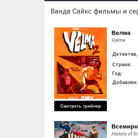
Ванда Сайкс фильмы и с
Велма
Velma
Детектив,
Страна:
Год:
Добавлен:
Смотреть трейлер
Всемирна
History of th