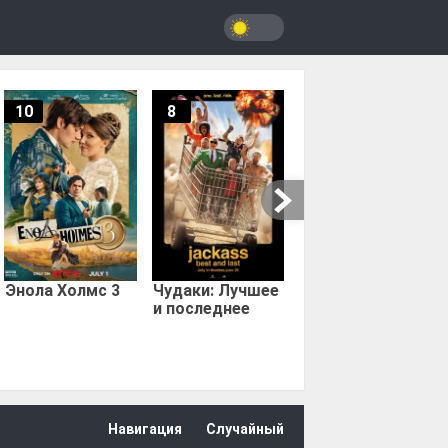
10
8
9.67
Мыс страха
Энола Холмс 3
Чудаки: Лучшее
и последнее
Навигация
Случайный