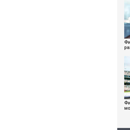
Фи
ра
Фи
мо