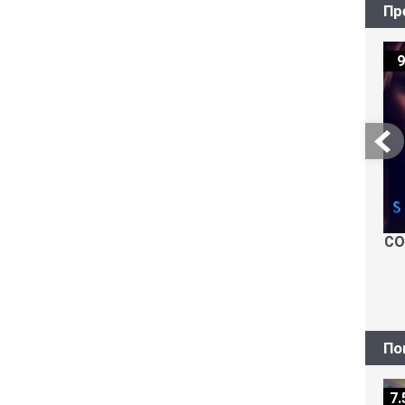
Пр
9
СО
По
7.