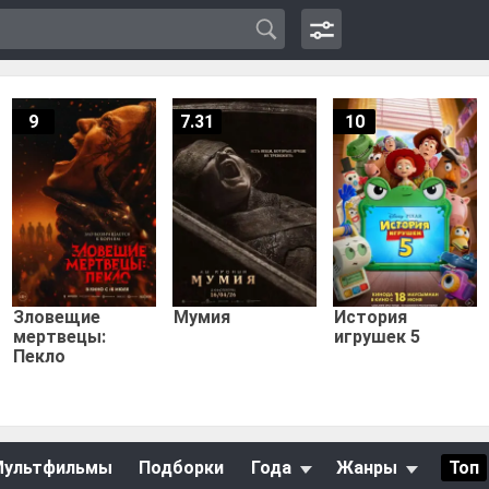
9
7.31
10
Зловещие
Мумия
История
мертвецы:
игрушек 5
Пекло
Мультфильмы
Подборки
Года
Жанры
Топ