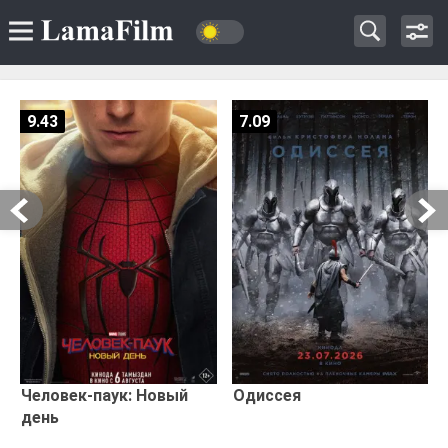
9.43
7.09
Человек-паук: Новый
Одиссея
день