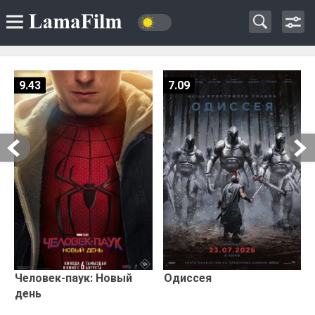
9.43
7.09
Человек-паук: Новый
Одиссея
день