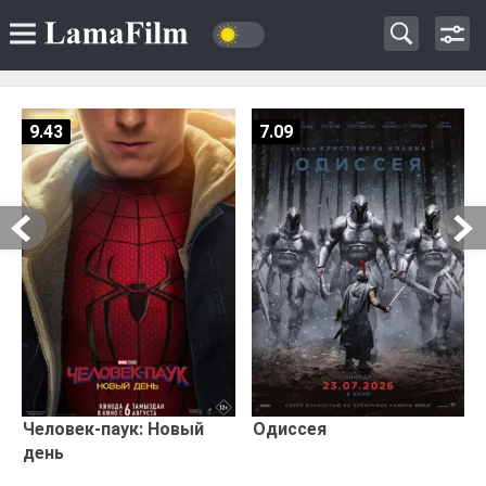
9.43
7.09
Человек-паук: Новый
Одиссея
день