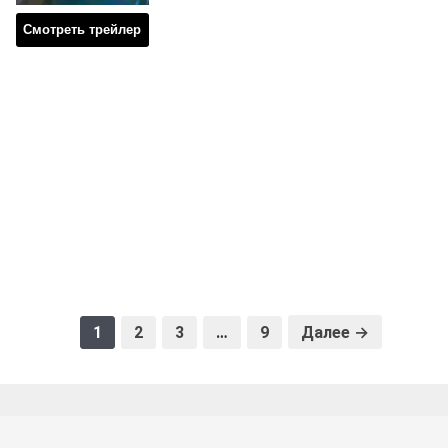
Смотреть трейлер
1
2
3
…
9
Далее →