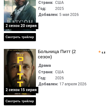
Страна:
США
Год:
2025
Добавлен:
5 мая 2026
2 сезон 20 серия
Смотреть трейлер
Больница Питт (2
6.8
сезон)
Драма
Страна:
США
Год:
2026
Добавлен:
17 апреля 2026
2 сезон 15 серия
Смотреть трейлер