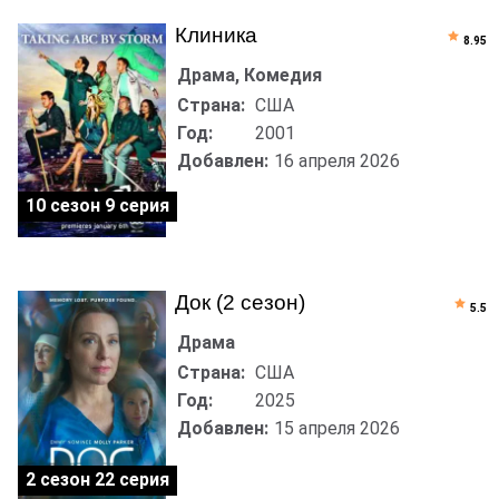
Клиника
8.95
Драма, Комедия
Страна:
США
Год:
2001
Добавлен:
16 апреля 2026
10 сезон 9 серия
Док (2 сезон)
5.5
Драма
Страна:
США
Год:
2025
Добавлен:
15 апреля 2026
2 сезон 22 серия