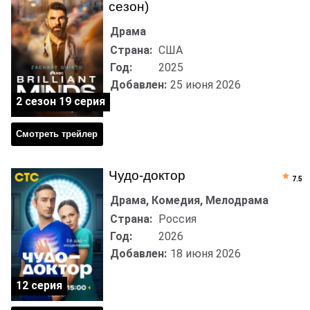
сезон)
Драма
Страна:
США
Год:
2025
Добавлен:
25 июня 2026
2 сезон 19 серия
Смотреть трейлер
Чудо-доктор
7.5
Драма, Комедия, Мелодрама
Страна:
Россия
Год:
2026
Добавлен:
18 июня 2026
12 серия