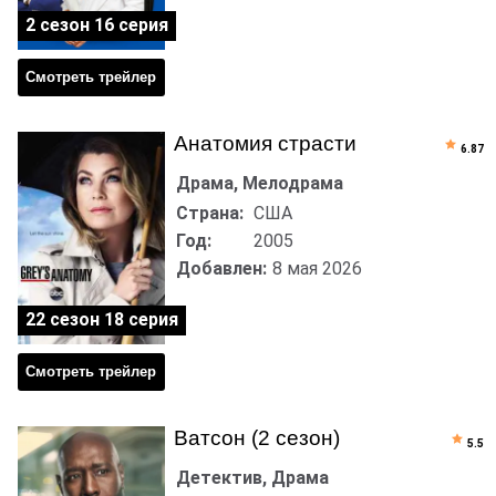
2 сезон 16 серия
Смотреть трейлер
Анатомия страсти
6.87
Драма, Мелодрама
Страна:
США
Год:
2005
Добавлен:
8 мая 2026
22 сезон 18 серия
Смотреть трейлер
Ватсон (2 сезон)
5.5
Детектив, Драма