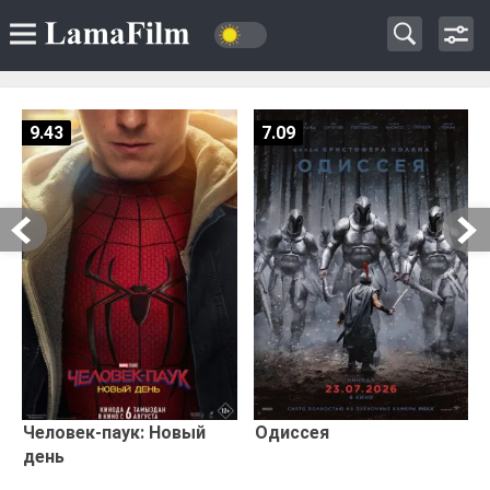
9.43
7.09
Человек-паук: Новый
Одиссея
день