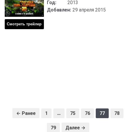
Год:
2013
Добавлен:
29 апреля 2015
Смотреть трейлер
← Ранее
1
…
75
76
77
78
79
Далее →