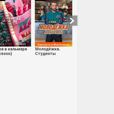
Мы не ангелы
Аптечный ковбой
ейская
мия 6: Город
де
ра в кальмара
Молодёжка.
сезон)
Студенты