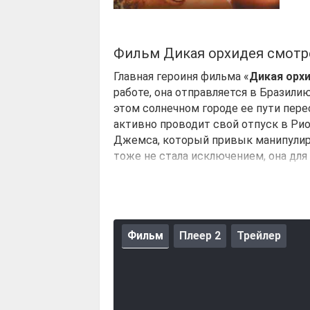
Фильм Дикая орхидея смотр
Главная героиня фильма «
Дикая орх
работе, она отправляется в Бразили
этом солнечном городе ее пути пер
активно проводит свой отпуск в Ри
Джемса, который привык манипулиро
тоже не стала исключением, она для
Джемс пытается разгадать.
Фильм
Плеер 2
Трейлер