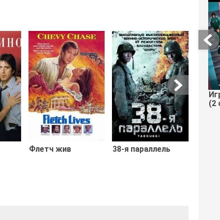
Полиц
акаде
в оса
Иг
(2 
Флетч жив
38-я параллель