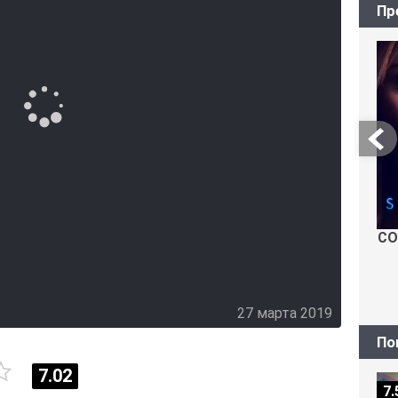
Пр
СО
27 марта 2019
По
7.02
7.