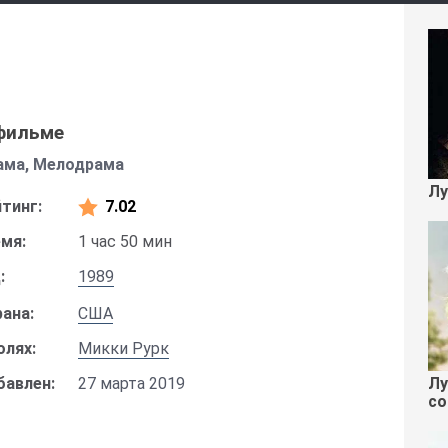
фильме
ама, Мелодрама
Лу
тинг:
7.02
мя:
1 час 50 мин
:
1989
ана:
США
олях:
Микки Рурк
Лу
бавлен:
27 марта 2019
со