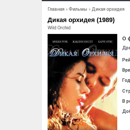
Главная
»
Фильмы
»
Дикая орхидея
Дикая орхидея (1989)
Wild Orchid
О 
Др
Рей
Вре
Год
Стр
В р
До