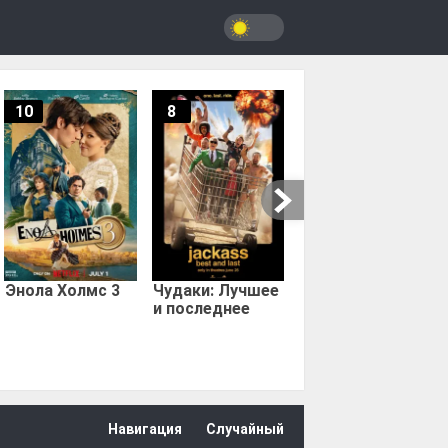
10
8
9.67
Мыс страха
Энола Холмс 3
Чудаки: Лучшее
и последнее
Навигация
Случайный