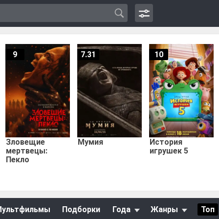
9
7.31
10
Зловещие
Мумия
История
мертвецы:
игрушек 5
Пекло
Мультфильмы
Подборки
Года
Жанры
Топ