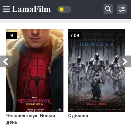
9
7.09
Человек-паук: Новый
Одиссея
день