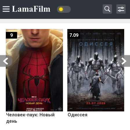
9
7.09
Человек-паук: Новый
Одиссея
день