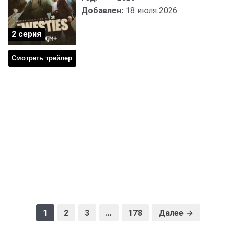
Добавлен:
18 июля 2026
2 серия
Смотреть трейлер
1
2
3
…
178
Далее →