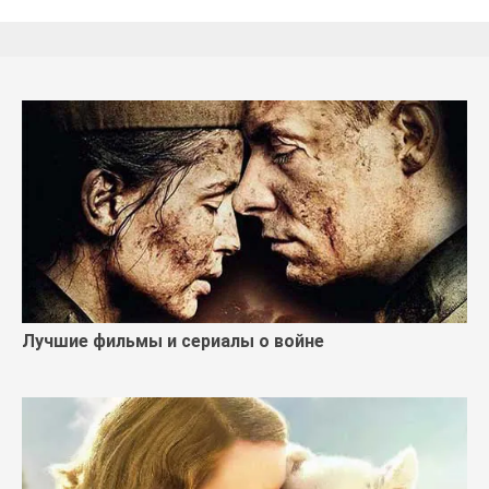
Лучшие фильмы и сериалы о войне