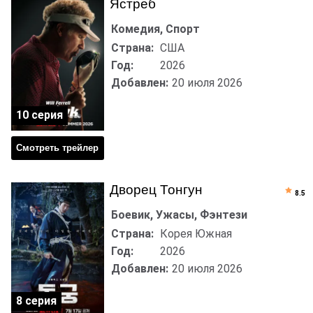
Ястреб
Комедия, Спорт
Страна:
США
Год:
2026
Добавлен:
20 июля 2026
10 серия
Смотреть трейлер
Дворец Тонгун
8.5
Боевик, Ужасы, Фэнтези
Страна:
Корея Южная
Год:
2026
Добавлен:
20 июля 2026
8 серия