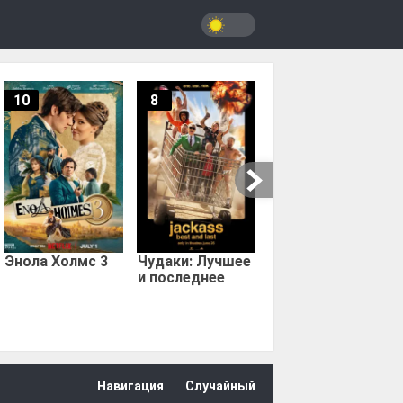
10
8
9.67
Мыс страха
Энола Холмс 3
Чудаки: Лучшее
и последнее
Навигация
Случайный