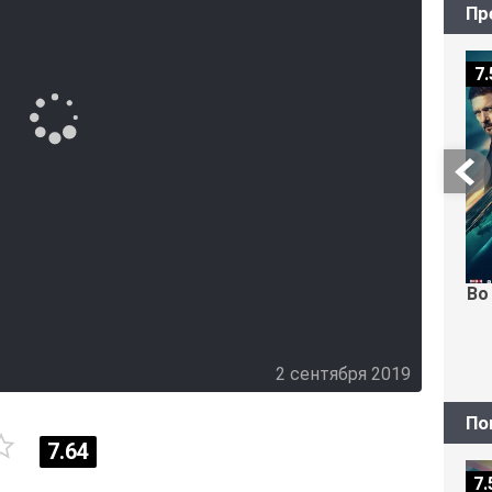
Пр
7.
Во
2 сентября 2019
По
7.64
7.