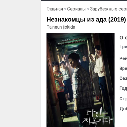
Главная
»
Сериалы
»
Зарубежные сер
Незнакомцы из ада (2019)
Taineun jiokida
О 
Тр
Рей
Вре
Сез
Год
Стр
До