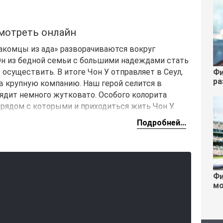
смотреть онлайн
акомцы из ада» разворачиваются вокруг
 Он из бедной семьи с большими надеждами стать
 осуществить. В итоге Чон У отправляет в Сеул,
Фи
ра
 в крупную компанию. Наш герой селится в
ядит немного жутковато. Особого колорита
рядом с которыми и приходиться жить Чон У.
 общежитие, как жилье на первое время, но в
Подробней...
 дольше, чем он планировал.
Фи
мо