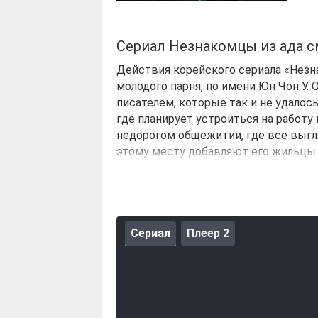
Сериал Незнакомцы из ада 
Действия корейского сериала «Незн
молодого парня, по имени Юн Чон У.
писателем, которые так и не удалось
где планирует устроиться на работу
недорогом общежитии, где все выгл
этому месту добавляют его жильцы 
Конечно же парень рассматривал это
итоге ему придется задержаться тут
Сериал
Плеер 2