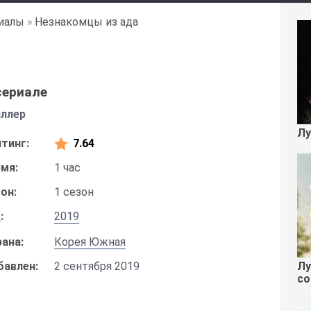
иалы
»
Незнакомцы из ада
сериале
иллер
Лу
тинг:
7.64
мя:
1 час
он:
1 сезон
:
2019
ана:
Корея Южная
Лу
бавлен:
2 сентября 2019
со