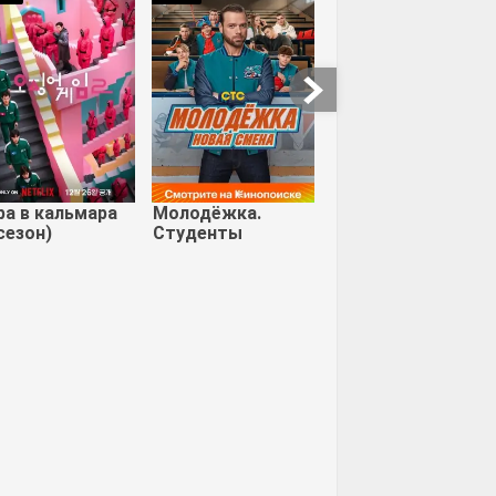
ные псы
Большая буква Р
Вегас
ра в кальмара
Молодёжка.
сезон)
Студенты