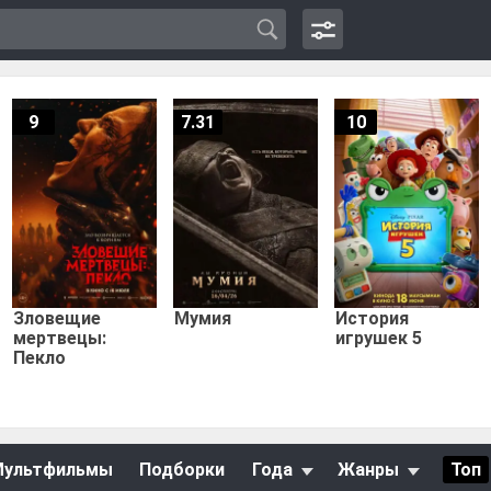
9
7.31
10
Зловещие
Мумия
История
мертвецы:
игрушек 5
Пекло
Мультфильмы
Подборки
Года
Жанры
Топ