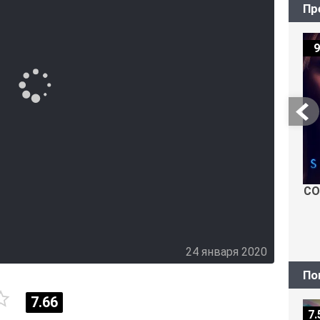
Пр
9
СО
24 января 2020
По
7.66
7.