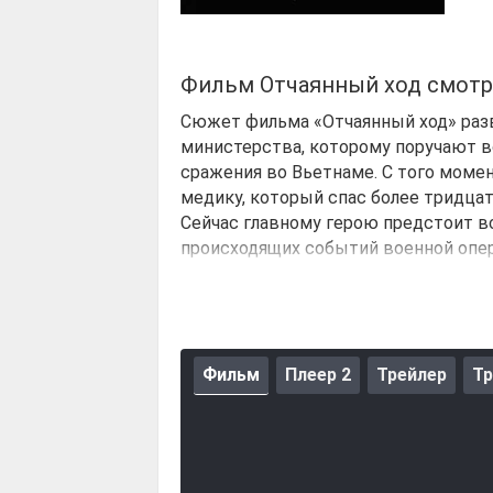
Фильм Отчаянный ход смотр
Сюжет фильма «Отчаянный ход» разв
министерства, которому поручают в
сражения во Вьетнаме. С того момен
медику, который спас более тридцат
Сейчас главному герою предстоит в
происходящих событий военной опера
понимает, что столкнулся с загово
Фильм
Плеер 2
Трейлер
Тр