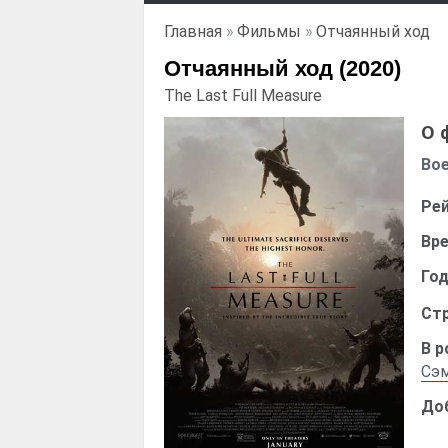
Главная
»
Фильмы
»
Отчаянный ход
Отчаянный ход (2020)
The Last Full Measure
О 
Во
Рей
Вре
Год
Стр
В р
Сэ
До