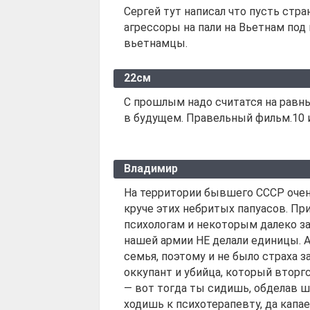
Сергей тут написал что пусть стра
агрессоры на пали на Вьетнам под
вьетнамцы.
22см
С прошлым надо считатся на равны
в будущем. Правельный фильм.10 
Владимир
На территории бывшего СССР очен
круче этих небритых папуасов. При
психологам и некоторым далеко за 
нашей армии НЕ делали единицы. А
семья, поэтому и не было страха 
оккупант и убийца, который вторг
— вот тогда ты сидишь, обделав ш
ходишь к психотерапевту, да капае