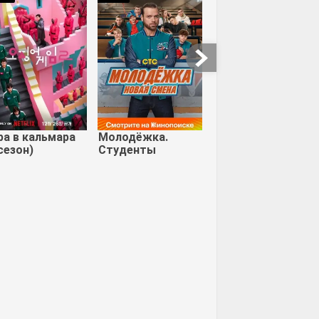
р Сон
Поезд на
Зловещие
Дарджилинг.
мертвецы: Черная
Отчаянные …
книга
ра в кальмара
Молодёжка.
сезон)
Студенты