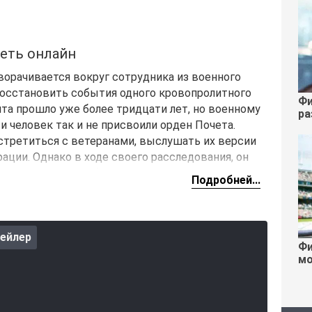
еть онлайн
орачивается вокруг сотрудника из военного
осстановить события одного кровопролитного
Фи
та прошло уже более тридцати лет, но военному
ра
и человек так и не присвоили орден Почета.
стретиться с ветеранами, выслушать их версии
ции. Однако в ходе своего расследования, он
ром, утаившим ошибку высшего руководства.
Подробней...
ейлер
Фи
мо