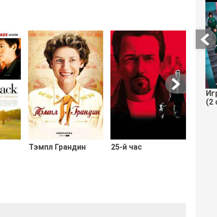
Докто
Иг
(2 
Тэмпл Грандин
25-й час