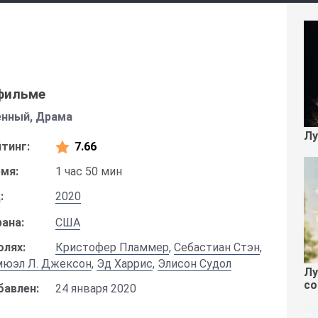
фильме
енный, Драма
Лу
тинг:
7.66
мя:
1 час 50 мин
:
2020
ана:
США
олях:
Кристофер Пламмер
,
Себастиан Стэн
,
мюэл Л. Джексон
,
Эд Харрис
,
Элисон Судол
Лу
со
бавлен:
24 января 2020