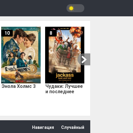
10
8
9.67
Мыс страха
Энола Холмс 3
Чудаки: Лучшее
и последнее
Навигация
Случайный