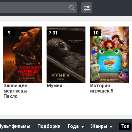
9
7.31
10
Зловещие
Мумия
История
мертвецы:
игрушек 5
Пекло
Мультфильмы
Подборки
Года
Жанры
Топ