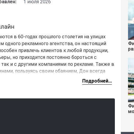
бавлен:
1 июля 2026
нлайн
аются в 60-годах прошлого столетия на улицах
Фи
м одного рекламного агентства, он настоящий
ра
пособен привлечь клиентов к любой продукции,
ьеры, но приходится постоянно бороться с
, так и с другими компаниями по рекламе. Также в
нами, пользуясь своим обаянием, Дон всегда
ивлекает нужных людей к своему агентству.
Подробней...
Фи
мо