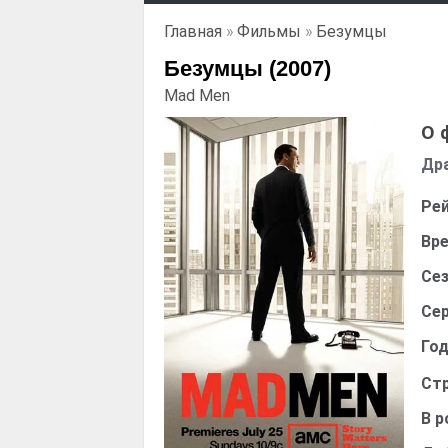
Главная
»
Фильмы
»
Безумцы
Безумцы (2007)
Mad Men
О 
Др
Рей
Вре
Сез
Сер
Год
Стр
В р