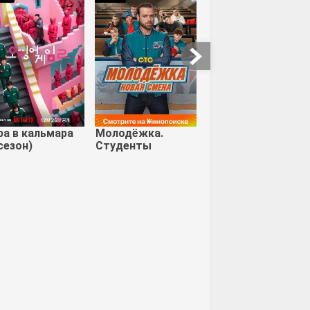
ормальное
Паранормальное
Чужие против
ие 3
явление 2
Хищника: Реквием
ра в кальмара
Молодёжка.
сезон)
Студенты