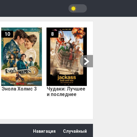
10
8
9.67
Мыс страха
Энола Холмс 3
Чудаки: Лучшее
и последнее
Навигация
Случайный