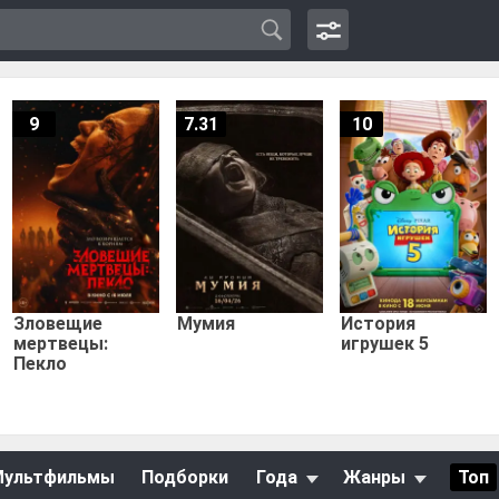
9
7.31
10
Зловещие
Мумия
История
мертвецы:
игрушек 5
Пекло
Мультфильмы
Подборки
Года
Жанры
Топ