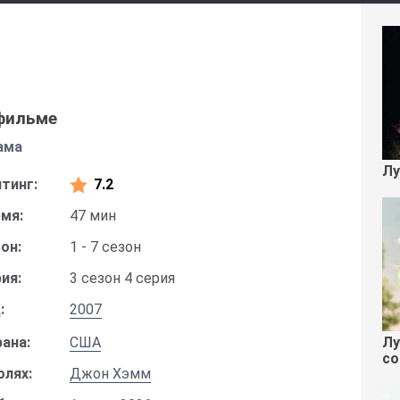
фильме
ама
Лу
тинг:
7.2
мя:
47 мин
он:
1 - 7 сезон
ия:
3 сезон 4 серия
:
2007
Лу
ана:
США
со
олях:
Джон Хэмм