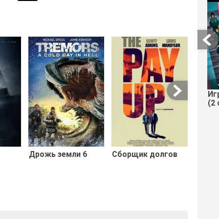
Паран
явлен
Иг
(2 
Дрожь земли 6
Сборщик долгов