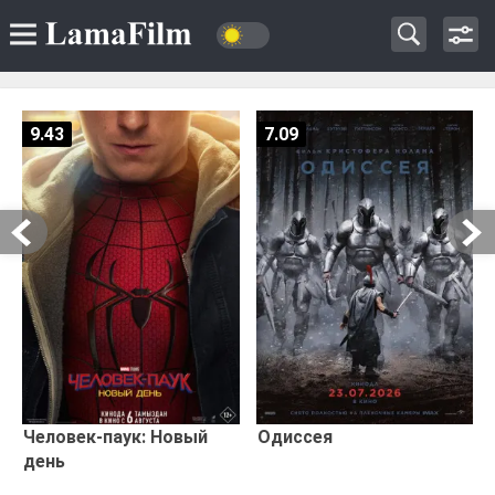
9.43
7.09
Человек-паук: Новый
Одиссея
день