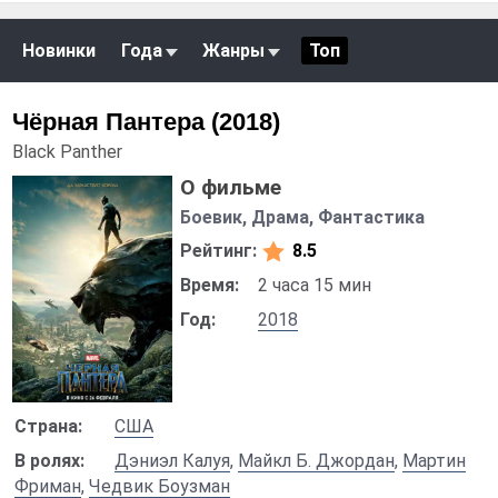
Новинки
Года
Жанры
Топ
Чёрная Пантера (2018)
Black Panther
О фильме
Боевик, Драма, Фантастика
Рейтинг:
8.5
Время:
2 часа 15 мин
Год:
2018
Страна:
США
В ролях:
Дэниэл Калуя
,
Майкл Б. Джордан
,
Мартин
Фриман
,
Чедвик Боузман