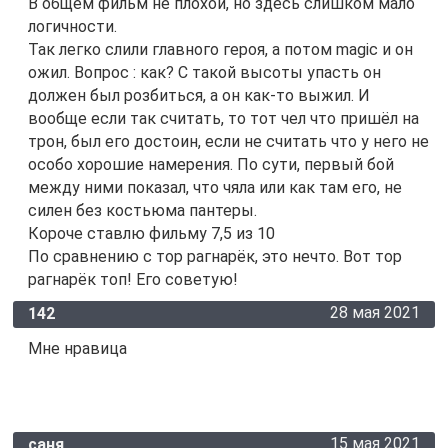
В общем фильм не плохой, но здесь слишком мало
логичности.
Так легко слили главного героя, а потом magic и он
ожил. Вопрос : как? С такой высоты упасть он
должен был розбиться, а он как-то выжил. И
вообще если так считать, то тот чел что пришёл на
трон, был его достоин, если не считать что у него не
особо хорошие намерения. По сути, первый бой
между ними показал, что чяла или как там его, не
силен без костьюма пантеры.
Короче ставлю фильму 7,5 из 10
По сравнению с тор рагнарёк, это нечто. Вот тор
рагнарёк топ! Его советую!
28 мая 2021
142
Мне нравица
15 мая 2021
саня