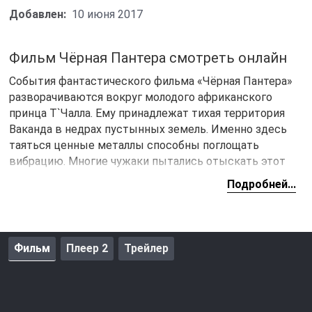
Добавлен:
10 июня 2017
Фильм Чёрная Пантера смотреть онлайн
События фантастического фильма «Чёрная Пантера»
разворачиваются вокруг молодого африканского
принца Т`Чалла. Ему принадлежат тихая территория
Ваканда в недрах пустынных земель. Именно здесь
таяться ценные металлы способны поглощать
вибрацию. Многие чужаки пытались отыскать этот
ресурс, но на защиту территории всегда становилась
Подробней...
Чёрная Пантера. Принцу предстоит выполнить свое
призвание и защитить свои территории от нового
вторжения и в этом ему поможет маска Черной
Пантеры.
Фильм
Плеер 2
Трейлер