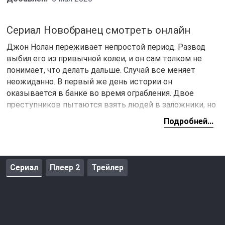
Сериал Новобранец смотреть онлайн
Джон Нолан переживает непростой период. Развод
выбил его из привычной колеи, и он сам толком не
понимает, что делать дальше. Случай все меняет
неожиданно. В первый же день истории он
оказывается в банке во время ограбления. Двое
преступников пытаются взять людей в заложники, но
Джон не теряется и помогает избежать беды. Никто
Подробней...
не погибает, и этот поступок словно толкает его к
новому решению.
После случившегося он идет в полицию. Проходит
Сериал
Плеер 2
Трейлер
академию и становится самым возрастным
новичком. Руководство смотрит на него
настороженно, ведь ему уже за сорок. Джон не
спорит и не оправдывается, он просто работает. С
первого дня сталкивается с трудными вызовами,