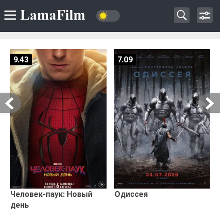
9.43
7.09
Человек-паук: Новый
Одиссея
день