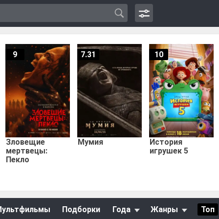
9
7.31
10
Зловещие
Мумия
История
мертвецы:
игрушек 5
Пекло
Мультфильмы
Подборки
Года
Жанры
Топ