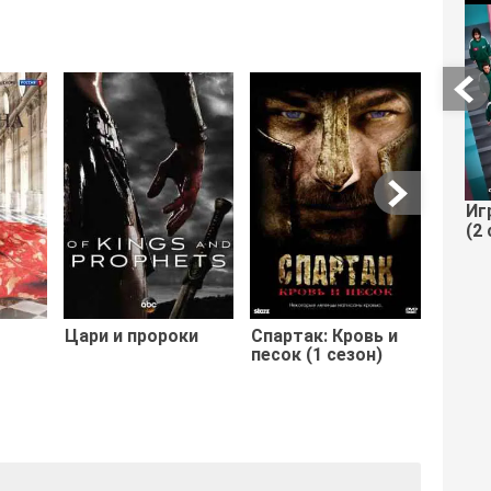
Люди
пост
Амери
Иг
(2 
Цари и пророки
Спартак: Кровь и
песок (1 сезон)