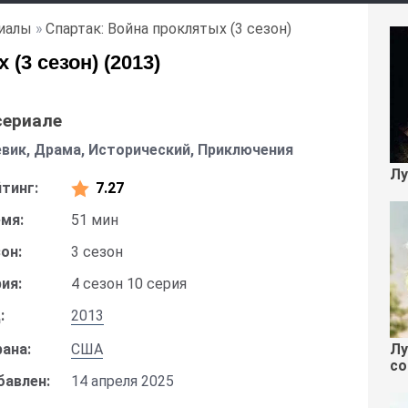
иалы
»
Спартак: Война проклятых (3 сезон)
(3 сезон) (2013)
сериале
вик, Драма, Исторический, Приключения
Лу
тинг:
7.27
мя:
51 мин
он:
3 сезон
ия:
4 сезон 10 серия
:
2013
Лу
ана:
США
со
бавлен:
14 апреля 2025