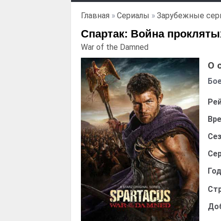
Главная
»
Сериалы
»
Зарубежные сер
Спартак: Война проклятых 
War of the Damned
О 
Бое
Рей
Вре
Сез
Сер
Год
Стр
До