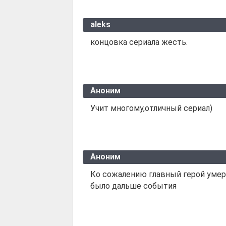
aleks
концовка сериала жесть.
Аноним
Учит многому,отличный сериал)
Аноним
Ко сожалению главный герой умер
было дальше события