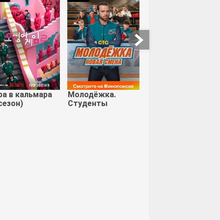
Святые и чужие
Хэтфилды и
МакКои
,
роившие
ку
ра в кальмара
Молодёжка.
сезон)
Студенты