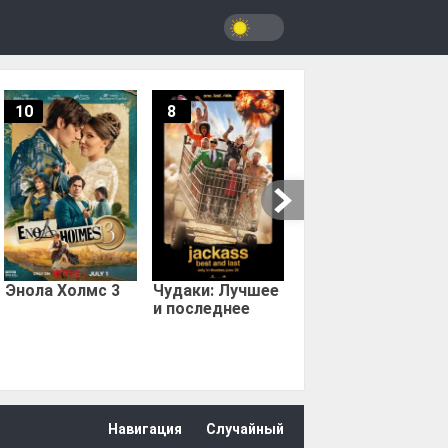
10
8
9.67
Мыс страха
Энола Холмс 3
Чудаки: Лучшее
и последнее
Навигация
Случайный