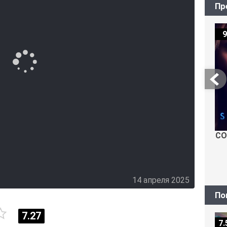
Пр
9
СО
14 апреля 2025
По
7.27
7.