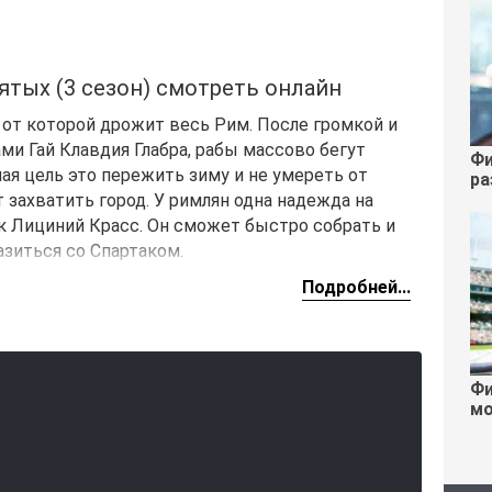
ятых (3 сезон) смотреть онлайн
, от которой дрожит весь Рим. После громкой и
и Гай Клавдия Глабра, рабы массово бегут
Фи
ная цель это пережить зиму и не умереть от
ра
т захватить город. У римлян одна надежда на
к Лициний Красс. Он сможет быстро собрать и
зиться со Спартаком.
Подробней...
Фи
мо