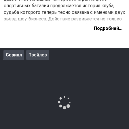
спортивных баталий продолжается история клуба,
судьба которого теперь тесно связана с именами двух
звёзд шоу-бизнеса. Действие развивается не только
на поле, но и за его пределами — в кабинетах, где
Подробней...
решается будущее команды. Исполнительный
директор и члены совета клуба берут на себя важные
обязательства, способные изменить курс развития
всего проекта.
Сериал
Трейлер
В центре событий вновь оказываются и футболисты.
Возвращаются любимцы публики, а вместе с ними
появляются и новые имена — игроки с серьёзной
карьерой, способные усилить команду. Каждый матч,
каждая травма, каждое решение тренера — это часть
большого пути, который команда проходит на глазах у
миллионов. Камеры фиксируют всё: от радости побед
до горечи поражений. Но за громкими результатами
стоит постоянная борьба — как с соперниками, так и с
собственными страхами и ограничениями.