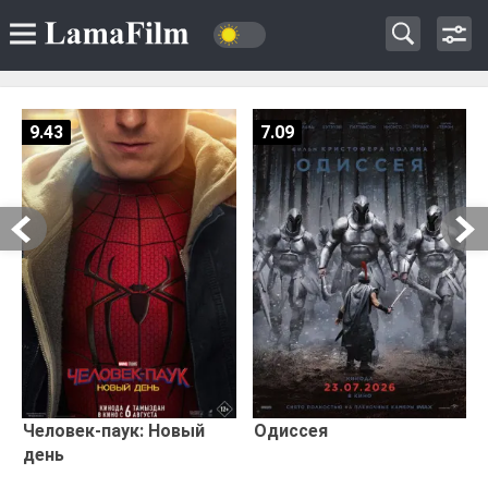
9.43
7.09
Человек-паук: Новый
Одиссея
день