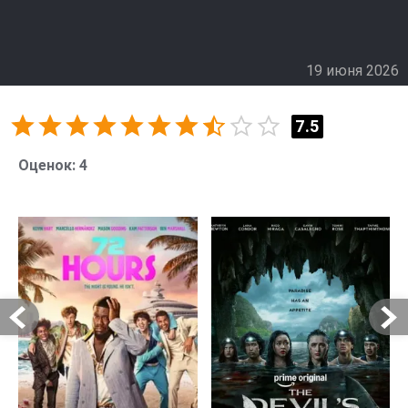
Шоу по-прежнему остаётся живым отражением
жизни города. Здесь важны не только спортивные
достижения, но и судьбы простых людей. Зрители
19 июня 2026
видят, как клуб влияет на жизни болельщиков, как
местные жители становятся частью истории.
Эмоциональные эпизоды, посвящённые сообществу,
7.5
снова обещают тронуть сердца зрителей.
Оценок:
4