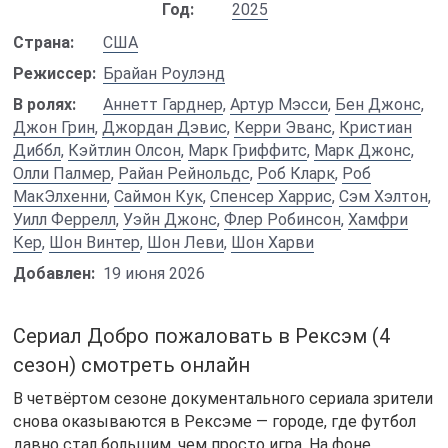
Год:
2025
Страна:
США
Режиссер:
Брайан Роулэнд
В ролях:
Аннетт Гарднер
,
Артур Мэсси
,
Бен Джонс
,
Джон Грин
,
Джордан Дэвис
,
Керри Эванс
,
Кристиан
Диббл
,
Кэйтлин Олсон
,
Марк Гриффитс
,
Марк Джонс
,
Олли Палмер
,
Райан Рейнольдс
,
Роб Кларк
,
Роб
МакЭлхенни
,
Саймон Кук
,
Спенсер Харрис
,
Сэм Хэлтон
,
Уилл Феррелл
,
Уэйн Джонс
,
Флер Робинсон
,
Хамфри
Кер
,
Шон Винтер
,
Шон Леви
,
Шон Харви
Добавлен:
19 июня 2026
Сериал Добро пожаловать в Рексэм (4
сезон) смотреть онлайн
В четвёртом сезоне документального сериала зрители
снова оказываются в Рексэме — городе, где футбол
давно стал большим, чем просто игра. На фоне