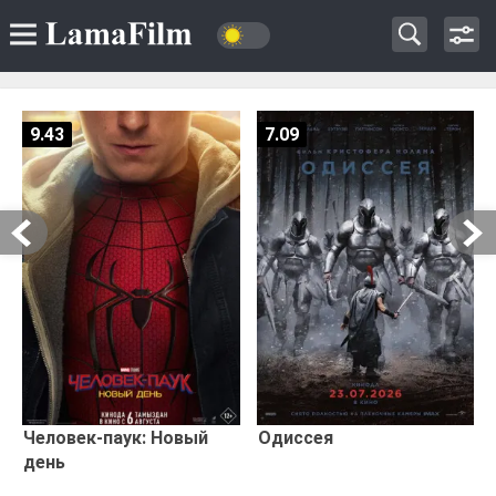
9.43
7.09
Человек-паук: Новый
Одиссея
день