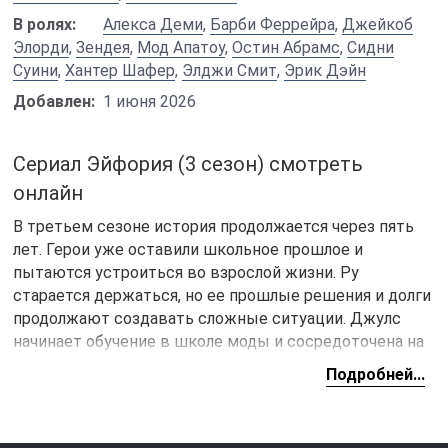
В ролях:
Алекса Деми
,
Барби Феррейра
,
Джейкоб
Элорди
,
Зендея
,
Мод Апатоу
,
Остин Абрамс
,
Сидни
Суини
,
Хантер Шафер
,
Элджи Смит
,
Эрик Дэйн
Добавлен:
1 июня 2026
Сериал Эйфория (3 сезон) смотреть
онлайн
В третьем сезоне история продолжается через пять
лет. Герои уже оставили школьное прошлое и
пытаются устроиться во взрослой жизни. Ру
старается держаться, но ее прошлые решения и долги
продолжают создавать сложные ситуации. Джулс
начинает обучение в школе моды и сосредоточена на
будущем, но старые связи не отпускают.
Подробней...
Нейт и Кесси неожиданно становятся супругами и
берут на себя семейный бизнес. Он становится
частью незаконных схем. Мэдди и Лекси переезжают